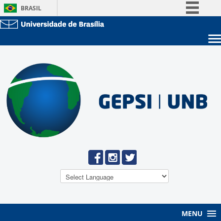
BRASIL
Simplifique!
Comunica BR
Sobre a UnB
Participe
Unidades acadêmicas
Acesso à informação
Estude na UnB
Graduação
Legislação
Pós-Graduação
Administração
Canais
Servidor
MENU